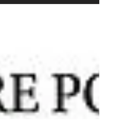
21/11/2025 Le Républicain et Le Midi Libre ont
fait écho aux concerts des 8 et 9 novembre
organisés par l’association Musique sans
Mesure dans les communes d'Uzès et
Vallabrix.