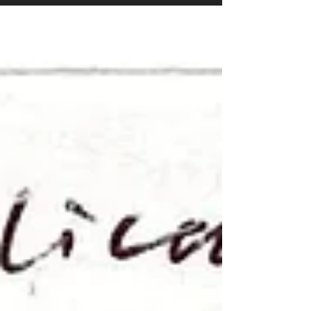
sur le concert du 21 février à l'Espace
Bouchardon à Chaumont, donné avec Maria
Kalugina, violin, Emmanuel Haratyk, violon,
Mark Drobinsky, violnocelle, Georgy
Krizhnenko, piano, et Simon Adda-Reyss,
piano.