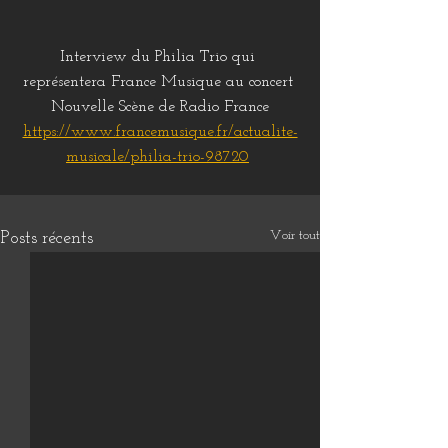
Interview du Philia Trio qui 
représentera France Musique au concert 
Nouvelle Scène de Radio France
https://www.francemusique.fr/actualite-
musicale/philia-trio-98720
Voir tout
Posts récents